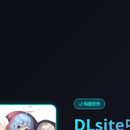
🌙 科技巨作
DLsi